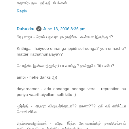
சுதாகர்- தல...ஹீ ஹீ...டேங்கஸ்
Reply
Dubukku
June 13, 2006 8:36 pm
பிரபு ராஜா - ரொம்ப ஓவரா புகழாதீங்க...கூச்சமா இருக்கு :P
Krithiga - haiyooo ennanga ippidi solreenga? yen ennachu?
matter illathathunalaya??
கொத்ஸ்- இன்னாத்துக்குப்பா வாய்து? ஒன்னுமே பிரியலயே?
ambi - hehe danks :)))
daydreamer - ada ennanga neenga vera ...reputation nu
periya vaarthaiyellam solli kittu :)
மூர்த்தி - ஆஹா விஷயத்தோடா?? நானா??? ஹீ ஹீ கரீக்ட்டா
சொன்னீங்க...
நெல்லைகிறுக்கன் - ஏதோ இந்த கோணாங்கித் தனமெல்லாம்
காட்டி பொழப்ப நடத்திகிட்டிருக்கேன் வே...:)