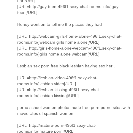
bar[/URL]
[URL=http://gay-teen-496f1.sexy-chat-rooms.info/]gay
teen[/URL]
Honey went on to tell me the places they had
[URL=http://webcam-girls-home-alone-496f1.sexy-chat-
rooms.info/]webcam girls home alone[/URL]
[URL=http://girls-home-alone-webcam-496f1.sexy-chat-
rooms.info/]girls home alone webcam[/URL]
Lesbian sex porn free black lesbian having sex her .
[URL=http://lesbian-video-496f1.sexy-chat-
rooms.info/]lesbian video[/URL]
[URL=http://lesbian-kissing-496f1.sexy-chat-
rooms.info/]lesbian kissing[/URL]
porno school women photos nude free porn porno sites with
movie clips of spanish women
[URL=http://mature-porn-496f1.sexy-chat-
rooms.info/]mature porn[/URL]