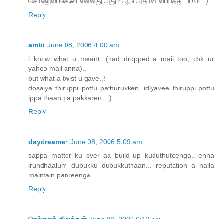
சொல்லுவாங்களே என்னது அது? ஆங் அதான் வாய்த்து மாமே. :)
Reply
ambi
June 08, 2006 4:00 am
i know what u meant...(had dropped a mail too, chk ur
yahoo mail anna)..
but what a twist u gave..!
dosaiya thiruppi pottu pathurukken, idlyavee thiruppi pottu
ippa thaan pa pakkaren.. :)
Reply
daydreamer
June 08, 2006 5:09 am
sappa matter ku over aa build up kuduthuteenga.. enna
irundhaalum dubukku dubukkuthaan... reputation a nalla
maintain panreenga...
Reply