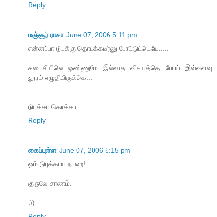
Reply
மஞ்சூர் ராசா
June 07, 2006 5:11 pm
என்னப்பா டுபுக்கு தொபுக்கடீர்னு போட்டுட்டெயே.....
கடைசியிலெ ஒண்ணுமே இல்லாத விசயத்தெ போய் இவ்வளவு
தூரம் எழுதியிருக்கெ....
டுபுக்கா கொக்கா....
Reply
கைப்புள்ள
June 07, 2006 5:15 pm
ஓம் டுபுக்காய நமஹ!
குருவே சரணம்.
:))
Reply