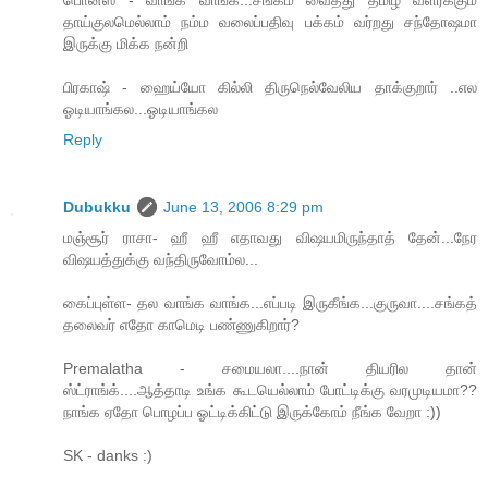
தாய்குலமெல்லாம் நம்ம வலைப்பதிவு பக்கம் வர்றது சந்தோஷமா
இருக்கு மிக்க நன்றி
பிரகாஷ் - ஹைய்யோ கில்லி திருநெல்வேலிய தாக்குறார் ..எல
ஓடியாங்கல...ஓடியாங்கல
Reply
Dubukku
June 13, 2006 8:29 pm
மஞ்சூர் ராசா- ஹீ ஹீ எதாவது விஷயமிருந்தாத் தேன்...நேர
விஷயத்துக்கு வந்திருவோம்ல...
கைப்புள்ள- தல வாங்க வாங்க...எப்படி இருகீங்க...குருவா....சங்கத்
தலைவர் எதோ காமெடி பண்ணுகிறார்?
Premalatha - சமையலா....நான் தியரில தான்
ஸ்ட்ராங்க்....ஆத்தாடி உங்க கூடயெல்லாம் போட்டிக்கு வரமுடியமா??
நாங்க ஏதோ பொழப்ப ஓட்டிக்கிட்டு இருக்கோம் நீங்க வேறா :))
SK - danks :)