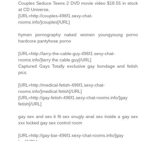
Couples Seduce Teens 2 DVD movie video $18.55 in stock
at CD Universe,
[URL=http://couples-496f1.sexy-chat-
rooms.info/]couples[/URL]
hymen pornography naked women youngyoung porno
hardcore pantyhose porno
[URL=http://larry-the-cable-guy-496f1.sexy-chat-
rooms.info/]larry the cable guy[/URL]
Captured Gays Totally exclusive gay bondage and fetish
pics.
[URL=http://medical-fetish-496f1.sexy-chat-
rooms.info/]medical fetish[/URL]
[URL=http://gay-fetish-496f1.sexy-chat-rooms.info/]gay
fetish[/URL]
gay sex and sex it fit sex snugly anal sex inside a gay sex
xxx locked gay sex control room
[URL=http://gay-bar-496f1.sexy-chat-rooms.info/]gay