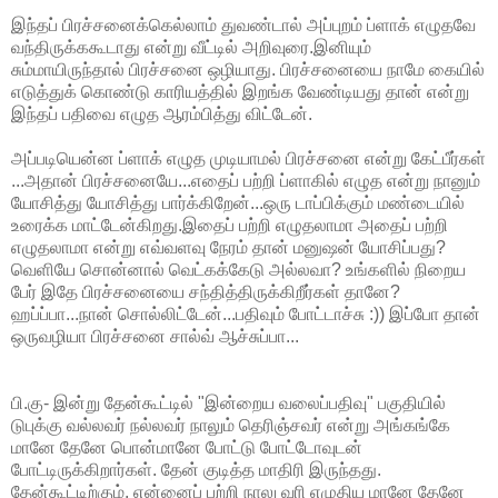
இந்தப் பிரச்சனைக்கெல்லாம் துவண்டால் அப்புறம் ப்ளாக் எழுதவே
வந்திருக்ககூடாது என்று வீட்டில் அறிவுரை.இனியும்
சும்மாயிருந்தால் பிரச்சனை ஒழியாது. பிரச்சனையை நாமே கையில்
எடுத்துக் கொண்டு காரியத்தில் இறங்க வேண்டியது தான் என்று
இந்தப் பதிவை எழுத ஆரம்பித்து விட்டேன்.
அப்படியென்ன ப்ளாக் எழுத முடியாமல் பிரச்சனை என்று கேட்பீர்கள்
...அதான் பிரச்சனையே...எதைப் பற்றி ப்ளாகில் எழுத என்று நானும்
யோசித்து யோசித்து பார்க்கிறேன்...ஒரு டாப்பிக்கும் மண்டையில்
உரைக்க மாட்டேன்கிறது.இதைப் பற்றி எழுதலாமா அதைப் பற்றி
எழுதலாமா என்று எவ்வளவு நேரம் தான் மனுஷன் யோசிப்பது?
வெளியே சொன்னால் வெட்கக்கேடு அல்லவா? உங்களில் நிறைய
பேர் இதே பிரச்சனையை சந்தித்திருக்கிறீர்கள் தானே?
ஹப்ப்பா...நான் சொல்லிட்டேன்...பதிவும் போட்டாச்சு :)) இப்போ தான்
ஒருவழியா பிரச்சனை சால்வ் ஆச்சுப்பா...
பி.கு- இன்று தேன்கூட்டில் "இன்றைய வலைப்பதிவு" பகுதியில்
டுபுக்கு வல்லவர் நல்லவர் நாலும் தெரிஞ்சவர் என்று அங்கங்கே
மானே தேனே பொன்மானே போட்டு போட்டோவுடன்
போட்டிருக்கிறார்கள். தேன் குடித்த மாதிரி இருந்தது.
தேன்கூட்டிற்கும், என்னைப் பற்றி நாலு வரி எழுதிய மானே தேனே