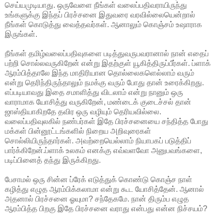
செய்யமுடியாது. ஒருவேளை நீங்கள் வலைப்பதிவராயிருந்து
உங்களுக்கு இந்தப் பிரச்சனை இதுவரை வரவில்லையென்றால்
நீங்கள் கொடுத்து வைத்தவர்கள். ஆனாலும் கொஞ்சம் உஷாராக
இருங்கள்.
நீங்கள் தமிழ்வலைப்பதிவுகளை படித்துவருபவரானால் நான் எதைப்
பற்றி சொல்லவருகிறேன் என்று இதற்குள் யூகித்திருப்பீர்கள். ப்ளாக்
ஆரம்பித்தாலே இந்த மாதிரியான தொல்லைகளெல்லாம் வரும்
என்று தெரிந்திருந்தாலும் நமக்கு வரும் போது தான் உரைக்கிறது.
எப்படியாவது இதை சமாளித்து விடலாம் என்று நானும் ஒரு
வாராமாக யோசித்து வருகிறேன், மண்டைக் குடைச்சல் தான்
ஜாஸ்தியாகிறதே தவிர ஒரு வழியும் தெரியவில்லை.
வலைப்பதிவுலகில் நண்பர்கள் இதே பிரச்சனையை சந்தித்த போது
மக்கள் பின்னூட்டங்களில் நிறைய அறிவுரைகள்
சொல்லியிருந்தார்கள். அவற்றையெல்லாம் நியாபகப் படுத்திப்
பார்க்கிறேன்.ப்ளாக் உலகம் எனக்கு எவ்வளவோ அனுபவங்களை,
படிப்பினைத் தந்து இருக்கிறது.
பேசாமல் ஒரு சின்ன ப்ரேக் எடுத்துக் கொண்டு கொஞ்ச நாள்
கழித்து எழுத ஆரம்பிக்கலாமா என்று கூட யோசித்தேன். ஆனால்
அதனால் பிரச்சனை ஓயுமா? சந்தேகமே. நான் திரும்ப எழுத
ஆரம்பித்த பிறகு இதே பிரச்சனை வராது என்பது என்ன நிச்சயம்?