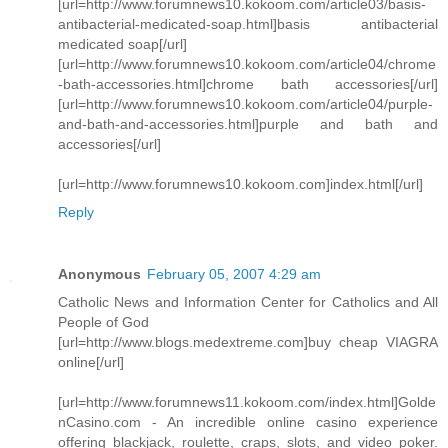
[url=http://www.forumnews10.kokoom.com/article03/basis-
antibacterial-medicated-soap.html]basis antibacterial
medicated soap[/url]
[url=http://www.forumnews10.kokoom.com/article04/chrome
-bath-accessories.html]chrome bath accessories[/url]
[url=http://www.forumnews10.kokoom.com/article04/purple-
and-bath-and-accessories.html]purple and bath and
accessories[/url]
[url=http://www.forumnews10.kokoom.com]index.html[/url]
Reply
Anonymous
February 05, 2007 4:29 am
Catholic News and Information Center for Catholics and All
People of God
[url=http://www.blogs.medextreme.com]buy cheap VIAGRA
online[/url]
[url=http://www.forumnews11.kokoom.com/index.html]Golde
nCasino.com - An incredible online casino experience
offering blackjack, roulette, craps, slots, and video poker.