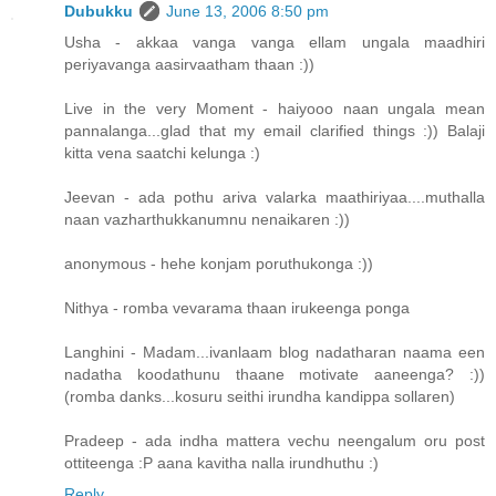
Dubukku
June 13, 2006 8:50 pm
Usha - akkaa vanga vanga ellam ungala maadhiri
periyavanga aasirvaatham thaan :))
Live in the very Moment - haiyooo naan ungala mean
pannalanga...glad that my email clarified things :)) Balaji
kitta vena saatchi kelunga :)
Jeevan - ada pothu ariva valarka maathiriyaa....muthalla
naan vazharthukkanumnu nenaikaren :))
anonymous - hehe konjam poruthukonga :))
Nithya - romba vevarama thaan irukeenga ponga
Langhini - Madam...ivanlaam blog nadatharan naama een
nadatha koodathunu thaane motivate aaneenga? :))
(romba danks...kosuru seithi irundha kandippa sollaren)
Pradeep - ada indha mattera vechu neengalum oru post
ottiteenga :P aana kavitha nalla irundhuthu :)
Reply