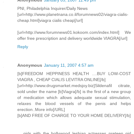
PNI, Philadelphia Inquirer/Daily News
[url=http://www.planetnana.co.il/forumnews02/viagra-cialis-
cheap.html]viagra cialis cheap[/url]
[url=http://www.forumnews01.kokoom.com/index.html] We
offer free prescription and delivery worldwide VIAGRA[/url]
Reply
Anonymous
January 11, 2007 4:57 am
[b]FREEDOM HEPPINESS HEALTH ....BUY LOW-COST
VIAGRA , CHEAP CIALIS LEVITRA ONLINE[/b]
[url=http://www.drugsmarket.medsjoy.biz]Sildenafil citrate,
sold under the name [b]Viagra[/b] is the first of a new group
of medication which allows adequate sexual stimulation,
relaxes the blood vessels of the penis and helps
erection..More info[/URL]
[b]AND FREE OF CHARGE TO YOUR HOME DELIVERY[/b]
... girls with the hollywood lesbian actresses preteen girl