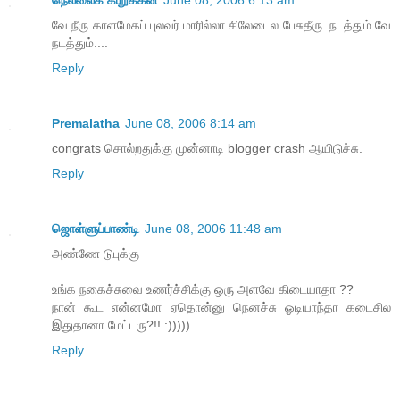
நெல்லைக் கிறுக்கன்
June 08, 2006 6:13 am
வே நீரு காளமேகப் புலவர் மாரில்லா சிலேடைல பேசுதீரு. நடத்தும் வே
நடத்தும்....
Reply
Premalatha
June 08, 2006 8:14 am
congrats சொல்றதுக்கு முன்னாடி blogger crash ஆயிடுச்சு.
Reply
ஜொள்ளுப்பாண்டி
June 08, 2006 11:48 am
அண்ணே டுபுக்கு
உங்க நகைச்சுவை உணர்ச்சிக்கு ஒரு அளவே கிடையாதா ??
நான் கூட என்னமோ ஏதொன்னு நெனச்சு ஓடியாந்தா கடைசில
இதுதானா மேட்டரு?!! :)))))
Reply