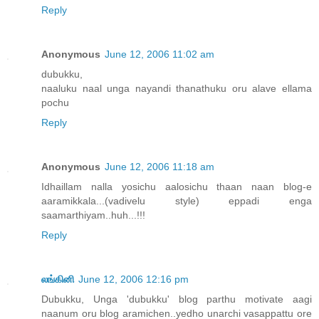
Reply
Anonymous
June 12, 2006 11:02 am
dubukku,
naaluku naal unga nayandi thanathuku oru alave ellama
pochu
Reply
Anonymous
June 12, 2006 11:18 am
Idhaillam nalla yosichu aalosichu thaan naan blog-e
aaramikkala...(vadivelu style) eppadi enga
saamarthiyam..huh...!!!
Reply
லங்கினி
June 12, 2006 12:16 pm
Dubukku, Unga 'dubukku' blog parthu motivate aagi
naanum oru blog aramichen..yedho unarchi vasappattu ore