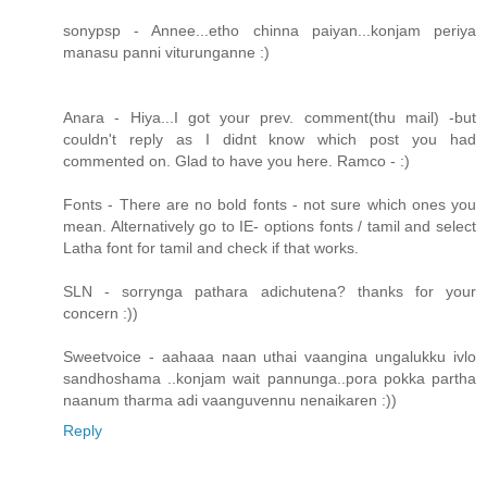
sonypsp - Annee...etho chinna paiyan...konjam periya
manasu panni viturunganne :)
Anara - Hiya...I got your prev. comment(thu mail) -but
couldn't reply as I didnt know which post you had
commented on. Glad to have you here. Ramco - :)
Fonts - There are no bold fonts - not sure which ones you
mean. Alternatively go to IE- options fonts / tamil and select
Latha font for tamil and check if that works.
SLN - sorrynga pathara adichutena? thanks for your
concern :))
Sweetvoice - aahaaa naan uthai vaangina ungalukku ivlo
sandhoshama ..konjam wait pannunga..pora pokka partha
naanum tharma adi vaanguvennu nenaikaren :))
Reply