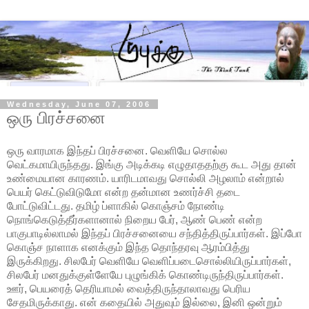
Wednesday, June 07, 2006
ஒரு பிரச்சனை
ஒரு வாரமாக இந்தப் பிரச்சனை. வெளியே சொல்ல
வெட்கமாயிருந்தது. இங்கு அடிக்கடி எழுதாததற்கு கூட அது தான்
உண்மையான காரணம். யாரிடமாவது சொல்லி அழலாம் என்றால்
பெயர் கெட்டுவிடுமோ என்ற தன்மான உணர்ச்சி தடை
போட்டுவிட்டது. தமிழ் ப்ளாகில் கொஞ்சம் நோண்டி
நொங்கெடுத்தீர்களானால் நிறைய பேர், ஆண் பெண் என்ற
பாகுபாடில்லாமல் இந்தப் பிரச்சனையை சந்தித்திருப்பார்கள். இப்போ
கொஞ்ச நாளாக எனக்கும் இந்த தொந்தரவு ஆரம்பித்து
இருக்கிறது. சிலபேர் வெளியே வெளிப்படைசொல்லியிருப்பார்கள்,
சிலபேர் மனதுக்குள்ளேயே புழுங்கிக் கொண்டிருந்திருப்பார்கள்.
ஊர், பெயரைத் தெரியாமல் வைத்திருந்தாலாவது பெரிய
சேதமிருக்காது. என் கதையில் அதுவும் இல்லை, இனி ஒன்றும்