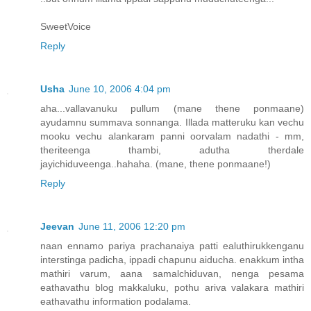
SweetVoice
Reply
Usha
June 10, 2006 4:04 pm
aha...vallavanuku pullum (mane thene ponmaane)
ayudamnu summava sonnanga. Illada matteruku kan vechu
mooku vechu alankaram panni oorvalam nadathi - mm,
theriteenga thambi, adutha therdale
jayichiduveenga..hahaha. (mane, thene ponmaane!)
Reply
Jeevan
June 11, 2006 12:20 pm
naan ennamo pariya prachanaiya patti ealuthirukkenganu
interstinga padicha, ippadi chapunu aiducha. enakkum intha
mathiri varum, aana samalchiduvan, nenga pesama
eathavathu blog makkaluku, pothu ariva valakara mathiri
eathavathu information podalama.