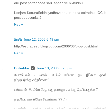
oru post pottadhoda sari..appadiye nikkudhu...
Konjam KosuruSeidhi yedhavadhu irundha solradhu...OC-la
post poduvenla..?!!!
Reply
பிரதீப்
June 12, 2006 6:49 pm
http://espradeep.blogspot.com/2006/06/blog-post.html
Reply
Dubukku
June 13, 2006 8:25 pm
யோசிப்பவர் - ரொம்ப டேங்ஸ்...என்னா தல இப்போ தான்
நம்மூட்டுக்கு வர்றீங்களா?
நன்மனம் -//பதிவே பி.கு க்கு தான்னு எனக்கு தெரியாதுங்க//
ஹய்யோ கண்டுபிடிச்சிட்டீங்களா?? :))
பொன்ஸ் - வாங்க வாங்க...சங்கம் வைத்து தமிழ் வளர்க்கும்