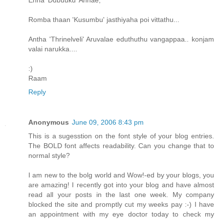
Enna 'Dubuuku' Annae,
Romba thaan 'Kusumbu' jasthiyaha poi vittathu...
Antha 'Thrinelveli' Aruvalae eduthuthu vangappaa.. konjam
valai narukka....
:)
Raam
Reply
Anonymous
June 09, 2006 8:43 pm
This is a sugesstion on the font style of your blog entries.
The BOLD font affects readability. Can you change that to
normal style?
I am new to the bolg world and Wow!-ed by your blogs, you
are amazing! I recently got into your blog and have almost
read all your posts in the last one week. My company
blocked the site and promptly cut my weeks pay :-) I have
an appointment with my eye doctor today to check my