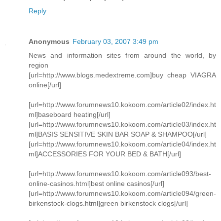
Reply
Anonymous
February 03, 2007 3:49 pm
News and information sites from around the world, by
region
[url=http://www.blogs.medextreme.com]buy cheap VIAGRA
online[/url]
[url=http://www.forumnews10.kokoom.com/article02/index.ht
ml]baseboard heating[/url]
[url=http://www.forumnews10.kokoom.com/article03/index.ht
ml]BASIS SENSITIVE SKIN BAR SOAP & SHAMPOO[/url]
[url=http://www.forumnews10.kokoom.com/article04/index.ht
ml]ACCESSORIES FOR YOUR BED & BATH[/url]
[url=http://www.forumnews10.kokoom.com/article093/best-
online-casinos.html]best online casinos[/url]
[url=http://www.forumnews10.kokoom.com/article094/green-
birkenstock-clogs.html]green birkenstock clogs[/url]