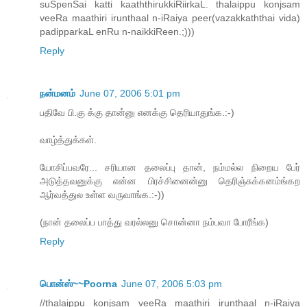
suSpenSai katti kaaththirukkiRiirkaL. thalaippu konjsam
veeRa maathiri irunthaal n-iRaiya peer(vazakkaththai vida)
padipparkaL enRu n-naikkiReen.;)))
Reply
நன்மனம்
June 07, 2006 5:01 pm
பதிவே பி.கு க்கு தான்னு எனக்கு தெரியாதுங்க.:-)
வாழ்த்துக்கள்.
யோசிப்பவரே... சரியான தலைப்பு தான், நம்மல்ல நிறைய பேர்
அடுத்தவனுக்கு என்ன பிரச்சினைன்னு தெரிஞ்சுக்கனம்ங்கற
ஆர்வத்துல உள்ள வருவாங்க.:-))
(நான் தலைப்ப பாத்து வரல்லனு சொன்னா நம்பவா போரீங்க)
Reply
பொன்ஸ்~~Poorna
June 07, 2006 5:03 pm
//thalaippu konjsam veeRa maathiri irunthaal n-iRaiya