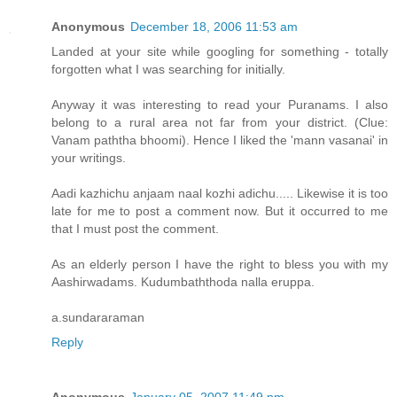
Anonymous
December 18, 2006 11:53 am
Landed at your site while googling for something - totally
forgotten what I was searching for initially.
Anyway it was interesting to read your Puranams. I also
belong to a rural area not far from your district. (Clue:
Vanam paththa bhoomi). Hence I liked the 'mann vasanai' in
your writings.
Aadi kazhichu anjaam naal kozhi adichu..... Likewise it is too
late for me to post a comment now. But it occurred to me
that I must post the comment.
As an elderly person I have the right to bless you with my
Aashirwadams. Kudumbaththoda nalla eruppa.
a.sundararaman
Reply
Anonymous
January 05, 2007 11:49 pm