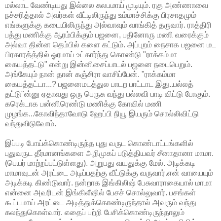
மல்லாட வேண்டியது இல்லை சுலபமாய் முடியும். ரகு அண்ணாவை
நச்சரித்தால் அவர்கள் வீட்டிலிருந்து உம்மாச்சிக்கு பிரசாதமும்
எங்களுக்கு கடையிலிருந்து அல்வாவும் வாங்கித் தருவார். ராத்திரி
பத்து மணிக்கு ஆரம்பிக்கும் பஜனை, பதினோரு மணி வரைக்கும்
அல்வா தின்ன தெம்பில் களை கட்டும். அப்புறம் நைசாக பஜனை மட
பிரகாரத்த்தில் ஓரமாய் உட்கார்ந்து கொண்டு "ராக்கம்மா
கையத்தட்டு" என்று இன்னிசைப்பாடல் பஜனை நடைபெறும்.
அங்கேயும் நான் தான் கஞ்சிரா வாசிப்பேன். "ராக்கம்மா
கையத்தட்டா...? பஜனைமடத்துல பாடற பாட்டாட இது..பல்லத்
தட்டு"ன்னு ஏதாவது ஒரு பெருசு வந்து பல்லவி பாடி விட்டு போகும்.
கரெக்டாக பன்னிரெண்டு மணிக்கு கோவில் மணி
முழங்க...கோவிந்தாவோடு ஹேப்பி நியூ இயரும் சொல்லிவிட்டு
வந்துவிடுவோம்.
இப்படி போய்க்கொண்டிருந்த புது வருட கொண்டாட்டங்களில்
புதுவருட தீர்மானங்களை அறிமுகப் படுத்தியவர் சீனாதானா மாமா.
(பெயர் மாற்றப்பட்டுள்ளது). அறுபது வயதுக்கு மேல். அடிக்கடி
மாமாவுடன் அரட்டை அடிப்பதற்கு வீட்டுக்கு வருவார்.என் வாயையும்
அடிக்கடி கிண்டுவார். நன்றாக இங்கிலிஷ் பேசுவாராகையால் மாமா
என்னை அவரிடன் இங்கிலீஷில் பேசச் சொல்லுவார். பசங்கள்
கூட்டமாய் அரட்டை அடித்துக்கொண்டிருந்தால் அவரும் வந்து
கலந்துகொள்வார். எதைப் பற்றி பேசிக்கொண்டிருந்தாலும்