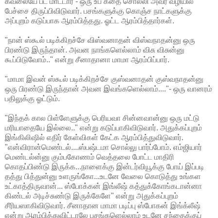
கவலையே பட மாட்டார் - ஒரு உப கதை சொல்லி அவர் வழியில்
பேச்சை திருப்பிவிடுவார். பசங்களுக்கு கொஞ்ச நாட்களுக்கு
அப்புறம் கடுப்பாக ஆரம்பித்தது. ஓட்ட ஆரம்பித்தார்கள்.
"நான் ஸ்கூல் படிக்கிறச்சே விஸ்வனாதன் விஸ்வநாதன்னு ஒரு
பிரண்டு இருந்தான். அவன நாங்களெல்லாம் விசு விசுன்னு
கூப்பிடுவோம்.." என்று சீனாதானா மாமா ஆரம்பிப்பார்.
"மாமா இவன் ஸ்கூல் படிக்கிறச்சே குஸ்வனாதன் குஸ்வநாதன்னு
ஒரு பிரண்டு இருந்தான் அவன இவங்களெல்லாம்...."- ஒரு வானரம்
பதிலுக்கு ஓட்டும்.
"இந்தக் கால பிள்ளேளுக்கு பெரியவா சின்னவான்னு ஒரு மட்டு
மரியாதையே இல்லை.." என்று கடுப்பாகிவிடுவார். அதுக்கப்புறம்
இங்கிலிஷில் எதிர் கேள்விகள் கேட்க ஆரம்பித்துவிடுவார்.
"என்விரான்மெண்டல்....ஸ்பஷ்டமா சொல்லு பார்ப்போம். எம்ஜியார்
மெண்டல்ன்னு கும்பகோணம் வெத்தலை போட்ட மாதிரி
கொதப்பிண்டு இருக்க...நாளைக்கு இன்டர்வியூக்கு போய் இப்படி
தத்து பித்துன்னு உளருங்கோ...உடனே வேலை கொடுத்து உங்கள
உட்காத்திருவான்... ஸ்போக்கன் இங்லீஷ் கத்துக்கோங்கடான்னா
கிண்டல் அடிச்சுண்டு இருக்கேளே" என்று அதுக்கப்புறம்
சீரியஸாகிவிடுவார். சீனாதான மாமா படிப்பு ஸ்போகன் இங்க்லீஷ்
என்று ஆரம்பித்துவிட்டாலே பசங்களெல்லாம் உடனே சந்தைக்குப்