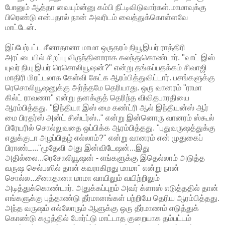
போனும் ஆத்தா வையும்ன்னு கம்பி நீட்டிவிடுவார்கள்.மாமாவுக்கு
பிரெண்டு என்பதால் நான் அவரிடம் வைத்துக்கொள்ளவே
மாட்டேன்.
இப்பேற்பட்ட சீனாதானா மாமா ஒருதரம் நியூஇயர் ராத்திரி
அரட்டையில் சிறப்பு விருந்தினாராக கலந்துகொண்டார். "வாட் இஸ்
யுவர் நியு இயர் ரெசொலியூஷன்?" என்று தங்கப்பதக்கம் சிவாஜி
மாதிரி மிரட்டலாக கேள்வி கேட்க ஆரம்பித்துவிட்டார். பசங்களுக்கு
ரெசொலியூஷனுக்கு அர்த்தமே தெரியாது. ஒரு வானரம் "ராமா
கில்ட் ராவணா" என்று தனக்குத் தெரிந்த விவிதபாரதியை
ஆரம்பித்தது. "இந்தியா இஸ் மை கண்ட்ரி ஆல் இந்தியன்ஸ் ஆர்
மை பிரதர்ஸ் அன்ட் சிஸ்டர்ஸ்.." என்று இன்னொரு வானரம் ஸ்கூல்
பிரேயரில் சொல்லுவதை ஒப்பிக்க ஆரம்பித்தது. "புதுவருஷத்துக்கு
எதுக்குடா அழப்பிதழ் எல்லாம்?" என்று வானரம் என் முதுகைப்
பிராண்ட..."மூதேவி அது இன்விடேஷன்...இது
அதில்லை...ரெசோலியூஷன் - எங்களுக்கு இதெல்லாம் அடுத்த
வருஷ செல்பஸில் தான் கவராகிறது மாமா" என்று நான்
சொல்ல...சீனாதானா மாமா வாயிலும் வயிற்றிலும்
அடித்துக்கொண்டார். அதுக்கப்புறம் அவர் க்ளாஸ் எடுத்ததில் தான்
எங்களுக்கு புத்தாண்டு தீர்மானங்கள் பற்றியே தெரிய ஆரம்பித்தது.
அந்த வருஷம் எல்லோரும் ஆளுக்கு ஒரு தீர்மாணம் எடுத்துக்
கொண்டு கழுத்தில் போர்ட்டு மாட்டாத குறையாக தம்பட்டம்