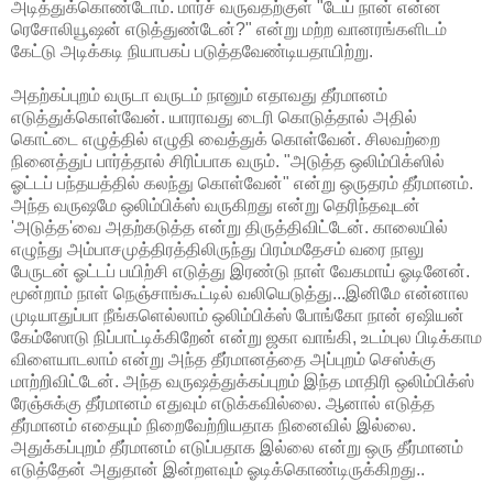
அடித்துக்கொண்டோம். மார்ச் வருவதற்குள் "டேய் நான் என்ன
ரெசோலியூஷன் எடுத்துண்டேன்?" என்று மற்ற வானரங்களிடம்
கேட்டு அடிக்கடி நியாபகப் படுத்தவேண்டியதாயிற்று.
அதற்கப்புறம் வருடா வருடம் நானும் எதாவது தீர்மானம்
எடுத்துக்கொள்வேன். யாராவது டைரி கொடுத்தால் அதில்
கொட்டை எழுத்தில் எழுதி வைத்துக் கொள்வேன். சிலவற்றை
நினைத்துப் பார்த்தால் சிரிப்பாக வரும். "அடுத்த ஒலிம்பிக்ஸில்
ஓட்டப் பந்தயத்தில் கலந்து கொள்வேன்" என்று ஒருதரம் தீர்மானம்.
அந்த வருஷமே ஒலிம்பிக்ஸ் வருகிறது என்று தெரிந்தவுடன்
'அடுத்த'வை அதற்கடுத்த என்று திருத்திவிட்டேன். காலையில்
எழுந்து அம்பாசமுத்திரத்திலிருந்து பிரம்மதேசம் வரை நாலு
பேருடன் ஓட்டப் பயிற்சி எடுத்து இரண்டு நாள் வேகமாய் ஓடினேன்.
மூன்றாம் நாள் நெஞ்சாங்கூட்டில் வலியெடுத்து...இனிமே என்னால
முடியாதுப்பா நீங்களெல்லாம் ஒலிம்பிக்ஸ் போங்கோ நான் ஏஷியன்
கேம்ஸோடு நிப்பாட்டிக்கிறேன் என்று ஜகா வாங்கி, உடம்புல பிடிக்காம
விளையாடலாம் என்று அந்த தீர்மானத்தை அப்புறம் செஸ்க்கு
மாற்றிவிட்டேன். அந்த வருஷத்துக்கப்புறம் இந்த மாதிரி ஒலிம்பிக்ஸ்
ரேஞ்சுக்கு தீர்மானம் எதுவும் எடுக்கவில்லை. ஆனால் எடுத்த
தீர்மானம் எதையும் நிறைவேற்றியதாக நினைவில் இல்லை.
அதுக்கப்புறம் தீர்மானம் எடுப்பதாக இல்லை என்று ஒரு தீர்மானம்
எடுத்தேன் அதுதான் இன்றளவும் ஓடிக்கொண்டிருக்கிறது..