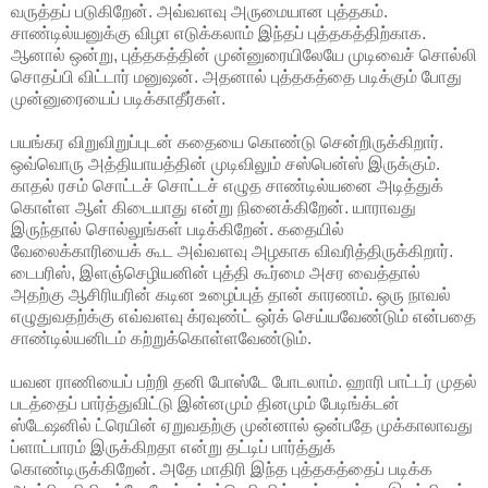
வருத்தப் படுகிறேன். அவ்வளவு அருமையான புத்தகம்.
சாண்டில்யனுக்கு விழா எடுக்கலாம் இந்தப் புத்தகத்திற்காக.
ஆனால் ஒன்று, புத்தகத்தின் முன்னுரையிலேயே முடிவைச் சொல்லி
சொதப்பி விட்டார் மனுஷன். அதனால் புத்தகத்தை படிக்கும் போது
முன்னுரையைப் படிக்காதீர்கள்.
பயங்கர விறுவிறுப்புடன் கதையை கொண்டு சென்றிருக்கிறார்.
ஒவ்வொரு அத்தியாயத்தின் முடிவிலும் சஸ்பென்ஸ் இருக்கும்.
காதல் ரசம் சொட்டச் சொட்டச் எழுத சாண்டில்யனை அடித்துக்
கொள்ள ஆள் கிடையாது என்று நினைக்கிறேன். யாராவது
இருந்தால் சொல்லுங்கள் படிக்கிறேன். கதையில்
வேலைக்காரியைக் கூட அவ்வளவு அழகாக விவரித்திருக்கிறார்.
டைபரிஸ், இளஞ்செழியனின் புத்தி கூர்மை அசர வைத்தால்
அதற்கு ஆசிரியரின் கடின உழைப்புத் தான் காரணம். ஒரு நாவல்
எழுதுவதற்க்கு எவ்வளவு க்ரவுண்ட் ஒர்க் செய்யவேண்டும் என்பதை
சாண்டில்யனிடம் கற்றுக்கொள்ளவேண்டும்.
யவன ராணியைப் பற்றி தனி போஸ்டே போடலாம். ஹாரி பாட்டர் முதல்
படத்தைப் பார்த்துவிட்டு இன்னமும் தினமும் பேடிங்க்டன்
ஸ்டேஷனில் ட்ரெயின் ஏறுவதற்கு முன்னால் ஒன்பதே முக்காலாவது
ப்ளாட்பாரம் இருக்கிறதா என்று தட்டிப் பார்த்துக்
கொண்டிருக்கிறேன். அதே மாதிரி இந்த புத்தகத்தைப் படிக்க