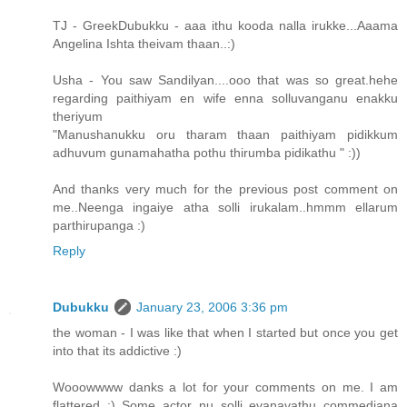
TJ - GreekDubukku - aaa ithu kooda nalla irukke...Aaama
Angelina Ishta theivam thaan..:)
Usha - You saw Sandilyan....ooo that was so great.hehe
regarding paithiyam en wife enna solluvanganu enakku
theriyum
"Manushanukku oru tharam thaan paithiyam pidikkum
adhuvum gunamahatha pothu thirumba pidikathu " :))
And thanks very much for the previous post comment on
me..Neenga ingaiye atha solli irukalam..hmmm ellarum
parthirupanga :)
Reply
Dubukku
January 23, 2006 3:36 pm
the woman - I was like that when I started but once you get
into that its addictive :)
Wooowwww danks a lot for your comments on me. I am
flattered :) Some actor nu solli evanavathu commediana