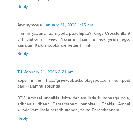
Reply
Anonymous
January 21, 2006 1:15 pm
hmmm yavana raani yoda paadhipaa? Kings Crossle ille 9
3/4 platform? Read Yavana Raani a few years ago,
aanalum Kalki's books are better I think
Reply
TJ
January 21, 2006 3:21 pm
appo inime http://greekdubukku.blogspot.com la post
padikkalamnu sollunga!
BTW Ambaal ungalkku ishta deivam listla irundhaaga pola,
adhnaala dhaan Parasthanam pannitteil. Enakku Ambal
kuladeivam list la serndhuttanga, so no Parasthaanam.
Reply