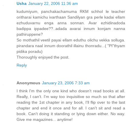
Usha
January 22, 2006 11:36 am
kudumiyum, panchakachamuma RKM schhol le teacher
oritharai kamichu ivarthaan Sandilyan gra perle kadai ellam
ezhuduvarnu enga anna sonnan. Avar ezhidinadoda
badippa ippadee??..adada avarai innum konjam nanna
pathiruppene?
So mothathil veetil payai ellam eduthu olichu vekka solluga.
pirandara naal innum doorathil illainu thonradu...( "PI"thyam
pidika poradu)
Thoroughly enjoyed the post.
Reply
Anonymous
January 23, 2006 7:33 am
I think I'm the only one kind who doesn't read books at all.
Really, I can't. I'm way too inquisitive so much so that after
reading the 1st chapter in any book, I'll flip over to the last
chapter and end it once and for all. I can't sit and read a
book. Can't doing it standing or lying down either. No way.
Give me magazines... anytime!