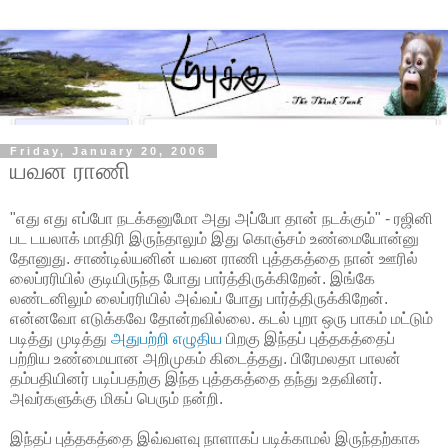
Friday, January 20, 2006
யவன ராணி
"எது எது எப்போ நடக்கனுமோ அது அப்போ தான் நடக்கும்" - ரஜினி
பட டயலாக் மாதிரி இருந்தாலும் இது கொஞ்சம் உண்மையோன்னு
தோனுது. சாண்டில்யனின் யவன ராணி புத்தகத்தை நான் ஊரில்
லைப்ரரியில் குடியிருந்த போது பார்த்திருக்கிறேன். இங்கே
லண்டனிலும் லைப்ரரியில் அவ்வப் போது பார்த்திருக்கிறேன்.
என்னவோ எடுக்கவே தோன்றவில்லை. கடல் புறா ஒரு பாகம் மட்டும்
படித்து முடித்து
அதுபற்றி எழுதிய
பிறகு இந்தப் புத்தகத்தைப்
பற்றிய உண்மையான அறிமுகம் கிடைத்தது. பிரேமலதா பாலன்
தம்பதியினர் படிப்பதற்கு இந்த புத்தகத்தை தந்து உதவினர்.
அவர்களுக்கு மிகப் பெரும் நன்றி.
இந்தப் புத்தகத்தை இவ்வளவு நாளாகப் படிக்காமல் இருந்தற்காக