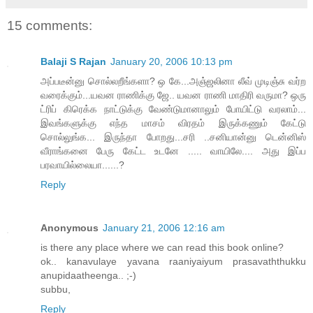
15 comments:
Balaji S Rajan
January 20, 2006 10:13 pm
அப்படீன்னு சொல்லறீங்களா? ஒ கே...அஞ்ஜலினா லீவ் முடிஞ்சு வர்ற
வரைக்கும்...யவன ராணிக்கு ஜே.. யவன ராணி மாதிரி வருமா? ஒரு
ட்ரிப் கிரெக்க நாட்டுக்கு வேண்டுமானாலும் போயிட்டு வரலாம்...
இவங்களுக்கு எந்த மாசம் விரதம் இருக்கணும் கேட்டு
சொல்லுங்க... இருந்தா போறது...சரி ..சனியான்னு டென்னிஸ்
வீராங்கனை பேரு கேட்ட உடனே ..... வாயிலே.... அது இப்ப
பரவாயில்லையா......?
Reply
Anonymous
January 21, 2006 12:16 am
is there any place where we can read this book online?
ok.. kanavulaye yavana raaniyaiyum prasavaththukku
anupidaatheenga.. ;-)
subbu,
Reply