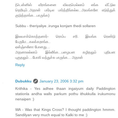
(டென்னிஸ் வீராங்கனை விவரமெல்லாம் எங்க வீட்டுல
தெரியும்..அதான் பார்டில பார்த்தீங்கல்ல...அவங்களே எடுத்துக்
குடுத்தாங்க...பாருங்க)
Subbu - theriyaliye..irunga konjam thedi sollaren
இலவசக்கொத்தனார்- ரொம்ப சரி. இவங்க ரெண்டு
பேருமே...கலக்கறாங்க..
ஏன்ஞ்சலீனா போனது...
அதனாலல்லாம் இல்லீங்க...பழையன கழிதலும் புதியன
புகுதலும்....போகி வந்துச்சு பாருங்க... அதான்
Reply
Dubukku
January 23, 2006 3:32 pm
Krithika - Yes adhee thaan ingaiyum daily Paddington
stationla andha walls parkum pothu ithukkulla irukumonu
nenaipen :)
WA - Was that Kings Cross? I thought paddington hmmm.
Sandilyan very much equal to Kalki to me :)