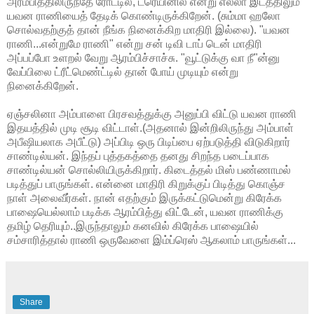
அரம்பிததிலிருந்தே ரோட்டில், ட்ரெயினில் என்று எல்லா இடத்திலும்
யவன ராணியைத் தேடிக் கொண்டிருக்கிறேன். (சும்மா ஹலோ
சொல்வதற்குத் தான் நீங்க நினைக்கிற மாதிரி இல்லை). "யவன
ராணி...என்றுமே ராணி" என்று சன் டிவி டாப் டென் மாதிரி
அப்பப்போ உளறல் வேறு ஆரம்பிச்சாச்சு. "வூட்டுக்கு வா நீ"ன்னு
வேப்பிலை ட்ரீட்மெண்ட்டில் தான் போய் முடியும் என்று
நினைக்கிறேன்.
ஏஞ்சலினா அம்பாளை பிரசவத்துக்கு அனுப்பி விட்டு யவன ராணி
இதயத்தில் முடி சூடி விட்டாள்.(அதனால் இன்றிலிருந்து அம்பாள்
அபீஷியலாக அபீட்டு) அப்பிடி ஒரு பிடிப்பை ஏற்படுத்தி விடுகிறார்
சாண்டில்யன். இந்தப் புத்தகத்தை தனது சிறந்த படைப்பாக
சாண்டில்யன் சொல்லியிருக்கிறார். கிடைத்தல் மிஸ் பண்ணாமல்
படித்துப் பாருங்கள். என்னை மாதிரி கிறுக்குப் பிடித்து கொஞ்ச
நாள் அலைவீர்கள். நான் எதற்கும் இருக்கட்டுமென்று கிரேக்க
பாஷையெல்லாம் படிக்க ஆரம்பித்து விட்டேன், யவன ராணிக்கு
தமிழ் தெரியும்..இருந்தாலும் கனவில் கிரேக்க பாஷையில்
சம்சாரித்தால் ராணி ஒருவேளை இம்ப்ரெஸ் ஆகலாம் பாருங்கள்...
Share