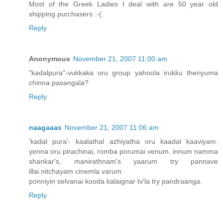
Most of the Greek Ladies I deal with are 50 year old
shipping purchasers :-(
Reply
Anonymous
November 21, 2007 11:00 am
"kadalpura"-vukkaka oru group yahoola irukku theriyuma
chinna pasangala?
Reply
naagaaas
November 21, 2007 11:06 am
'kadal pura'- kaalathal azhiyatha oru kaadal kaaviyam.
yenna oru pirachinai, romba porumai venum. innum namma
shankar's, manirathnam's yaarum try pannave
illai.nitchayam cinemla varum.
ponniyin selvanai kooda kalaignar tv'la try pandraanga.
Reply