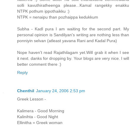
solli kavuthiratheenga please...Kamal rangekky enakku
NTPK pothum ippothaikku :)
NTPK = nenaipu than pozhaippa kedukkum
Subha - Kadl pura I am waiting for the second part. My
personal opinion is Sandilyan's writing are nothing less than
ponniyin selvan (atleast yavana Rani and Kadal Pura)
Nope haven't read Rajathilagam yet.Will grab it when I see
it next. danks for dropping by. Your blogs are very nice. I will
better comment there :)
Reply
Chenthil
January 24, 2006 2:53 pm
Greek Lesson -
Kalimera - Good Morning
Kalinihta - Good Night
Ellinitha = Greek woman