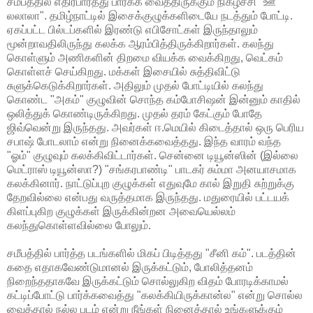
சமீபத்தில் எதிர்பார்த்து பார்க்க வைத்திருக்கும் நிகழ்ச்சி "ஊ
லலாலா". தமிழ்நாட்டில் இசைக்குழுக்களிடையே நடத்தும் போட்டி.
ஏகப்பட்ட பில்டப்களில் இரண்டு எபிசோட்கள் இருந்தாலும்
மூன்றாவதிலிருந்து கலக்க ஆரம்பித்திருக்கிறார்கள். கலந்து
கொள்ளும் அணிகளின் திறமை வியக்க வைக்கிறது, வெட்கம்
கொள்ளச் செய்கிறது. மக்கள் இசையில் சுத்திவிட்டு
சுளுக்கெடுக்கிறார்கள். அதிலும் முதல் போட்டியில் கலந்து
கொண்ட "அகம்" குழுவின் சொந்த கம்போசிஷன் இன்னும் காதில்
ஒலித்துக் கொண்டிருக்கிறது. முதல் தரம் கேட்கும் போதே
ஜிவ்வென்று இருந்தது. அவர்கள் ஈ.மெயில் கிடைத்தால் ஒரு பெரிய
சபாஷ் போடலாம் என்று நினைக்கவைத்தது. இந்த வாரம் வந்த
"ஓம்" குழுவும் கலக்கிவிட்டார்கள். சென்னை டியூன்ஸின் (இல்லை
மெட்ராஸ் டியூன்ஸா?) "சங்கரபாண்டி" பாடகர் சும்மா அனயாசமாக
கலக்கினார். நாட்டுப்புற குழுக்கள் எதுவுமே கால் இறுதி சுற்றுக்கு
தேறவில்லை என்பது வருத்தமாக இருந்தது. மதுரையில் பட்டயக்
கிளப்புகிற குழுக்கள் இருக்கின்றன அவையெல்லம்
கலந்துகொள்ளவில்லை போலும்.
சமீபத்தில் பார்த்த படங்களில் மிகப் பிடித்தது "சீனி கம்". படத்தின்
கதை எதாகவேண்டுமானல் இருக்கட்டும், போலித்தனம்
நிறைந்ததாகவே இருக்கட்டும் சொல்லுகிற விதம் போரடிக்காமல்
கட்டிப்போட்டு பார்க்கவைத்து "கலக்கியிருக்கான்ல" என்று சொல்ல
வைத்தால் நல்ல படம் என்று நீங்கள் நினைத்தால் உங்களுக்கும்