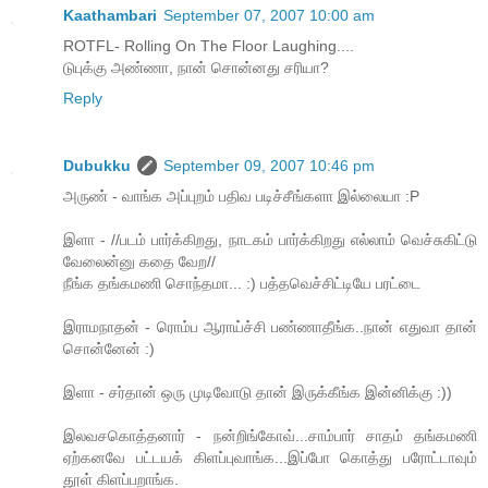
Kaathambari
September 07, 2007 10:00 am
ROTFL- Rolling On The Floor Laughing....
டுபுக்கு அண்ணா, நான் சொன்னது சரியா?
Reply
Dubukku
September 09, 2007 10:46 pm
அருண் - வாங்க அப்புறம் பதிவ படிச்சீங்களா இல்லையா :P
இளா - //படம் பார்க்கிறது, நாடகம் பார்க்கிறது எல்லாம் வெச்சுகிட்டு
வேலைன்னு கதை வேற//
நீங்க தங்கமணி சொந்தமா... :) பத்தவெச்சிட்டியே பரட்டை
இராமநாதன் - ரொம்ப ஆராய்ச்சி பண்ணாதீங்க..நான் எதுவா தான்
சொன்னேன் :)
இளா - சர்தான் ஒரு முடிவோடு தான் இருக்கீங்க இன்னிக்கு :))
இலவசகொத்தனார் - நன்றிங்கோவ்...சாம்பார் சாதம் தங்கமணி
ஏற்கனவே பட்டயக் கிளப்புவாங்க...இப்போ கொத்து பரோட்டாவும்
தூள் கிளப்பறாங்க.