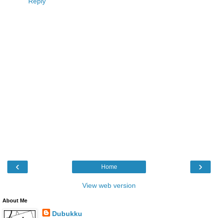
Reply
‹
›
Home
View web version
About Me
Dubukku