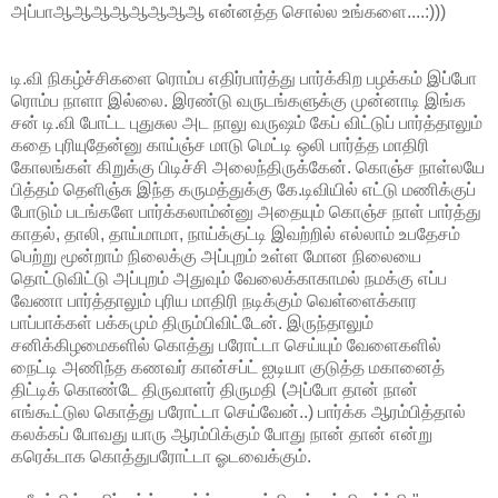
அப்பாஆஆஆஆஆஆஆஆ என்னத்த சொல்ல உங்களை....:)))
டி.வி நிகழ்ச்சிகளை ரொம்ப எதிர்பார்த்து பார்க்கிற பழக்கம் இப்போ
ரொம்ப நாளா இல்லை. இரண்டு வருடங்களுக்கு முன்னாடி இங்க
சன் டி.வி போட்ட புதுசுல அட நாலு வருஷம் கேப் விட்டுப் பார்த்தாலும்
கதை புரியுதேன்னு காய்ஞ்ச மாடு மெட்டி ஒலி பார்த்த மாதிரி
கோலங்கள் கிறுக்கு பிடிச்சி அலைந்திருக்கேன். கொஞ்ச நாள்லயே
பித்தம் தெளிஞ்சு இந்த கருமத்துக்கு கே.டிவியில் எட்டு மணிக்குப்
போடும் படங்களே பார்க்கலாம்ன்னு அதையும் கொஞ்ச நாள் பார்த்து
காதல், தாலி, தாய்மாமா, நாய்க்குட்டி இவற்றில் எல்லாம் உபதேசம்
பெற்று மூன்றாம் நிலைக்கு அப்புறம் உள்ள மோன நிலையை
தொட்டுவிட்டு அப்புறம் அதுவும் வேலைக்காகாமல் நமக்கு எப்ப
வேணா பார்த்தாலும் புரிய மாதிரி நடிக்கும் வெள்ளைக்கார
பாப்பாக்கள் பக்கமும் திரும்பிவிட்டேன். இருந்தாலும்
சனிக்கிழமைகளில் கொத்து பரோட்டா செய்யும் வேளைகளில்
நைட்டி அணிந்த கணவர் கான்சப்ட் ஐடியா குடுத்த மகானைத்
திட்டிக் கொண்டே திருவாளர் திருமதி (அப்போ தான் நான்
எங்கூட்டுல கொத்து பரோட்டா செய்வேன்..) பார்க்க ஆரம்பித்தால்
கலக்கப் போவது யாரு ஆரம்பிக்கும் போது நான் தான் என்று
கரெக்டாக கொத்துபரோட்டா ஓடவைக்கும்.