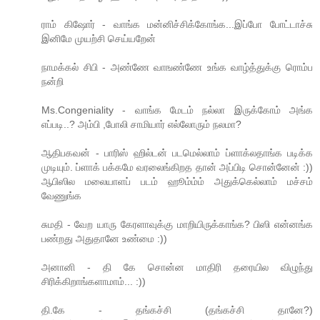
ராம் கிஷோர் - வாங்க மன்னிச்சிக்கோங்க...இப்போ போட்டாச்சு
இனிமே முயற்சி செய்யறேன்
நாமக்கல் சிபி - அண்ணே வாஙண்ணே உங்க வாழ்த்துக்கு ரொம்ப
நன்றி
Ms.Congeniality - வாங்க மேடம் நல்லா இருக்கோம் அங்க
எப்படி..? அம்பி ,போலி சாமியார் எல்லோரும் நலமா?
ஆதிபகவன் - பாரிஸ் ஹில்டன் படமெல்லாம் ப்ளாக்லதாங்க படிக்க
முடியும். ப்ளாக் பக்கமே வரலைங்கிறத தான் அப்பிடி சொன்னேன் :))
ஆபிஸில மலையாளப் படம் ஹூம்ம்ம் அதுக்கெல்லாம் மச்சம்
வேணுங்க
சுமதி - வேற யாரு கேரளாவுக்கு மாறியிருக்காங்க? பிஸி என்னங்க
பண்றது அதுதானே உண்மை :))
அனானி - தி கே சொன்ன மாதிரி தரையில விழுந்து
சிரிக்கிறாங்களாமாம்... :))
தி.கே - தங்கச்சி (தங்கச்சி தானே?)