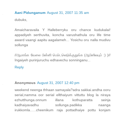
Aani Pidunganum
August 31, 2007 11:35 am
dubuks,
Amaicharavaila Y Halleberryku oru chance kudukalai!
appadiyeh serthuvita, koncha varushathula oru life time
award vaangi aapitu aagalameh... Yosichu oru nalla mudivu
sollunga
//ஆமாங்க வேலை பின்னி பெடெலெடுக்குதுங்க (ஆபிஸிலயும் :) )//
Ingaiyeh purinjuruchu edhavechu sonninganu...
Reply
Anonymous
August 31, 2007 12:40 pm
weekend neenga thhaan samayala?adra sakkai.andha ooru
serial,namma oor serial ellthaiyum vittuttu blog la niraya
ezhutthunga.onnum illana kothuparatta seinja
kadhaiyavadhu sollunga.padikka naanga
irukkomla......cheenikum raja pottadhaiye pottu konjam