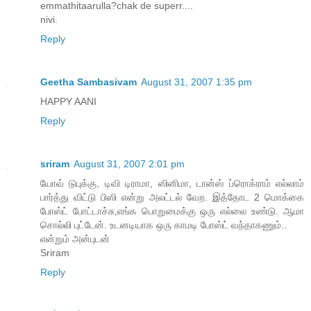
emmathitaarulla?chak de superr....
nivi.
Reply
Geetha Sambasivam
August 31, 2007 1:35 pm
HAPPY AANI
Reply
sriram
August 31, 2007 2:01 pm
யோவ் டுபுக்கு, டிவி டிராமா, ஸினிமா, டான்ஸ் ப்ரொக்ராம் எல்லாம்
பார்த்து விட்டு பிஸி என்று அலட்டல் வேற. இத்தோட 2 மொக்கை
போஸ்ட் போட்டாச்சு,எங்க பொறுமைக்கு ஒரு எல்லை உண்டு. ஆமா
சொல்லி புட்டேன். உடனடியாக ஒரு காமடி போஸ்ட் வந்தாகணும்..
என்றும் அன்புடன்
Sriram
Reply