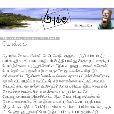
Thursday, August 30, 2007
மொக்கை
ஆமாங்க வேலை பின்னி பெடெலெடுக்குதுங்க (ஆபிஸிலயும் :) )
பாரிஸ் ஹில்டன் யாரு பாரதியார் பேத்தியான்னு கேக்கற அளவுக்குப்
போயிடுச்சுனா பார்த்துக்கோங்க. "இருடீ...நாலு அனானி கமெண்ட்
போடறேன்..அப்பதான் சரியா வருவ"ன்னு அடிக்கடி மிரட்டும்
தங்கமணியே "இன்னா ப்ளாக் அவ்வளவுதானா புட்டுக்கிச்சா"ன்னு
நக்கல் விட ஆரம்பித்துவிட்டார். சரி சோகத்தை விட்டுவிடுவோம்
அப்புறம் நாட்டுல என்ன விசேஷம்? போன பதிவில் ஷ்ரியாவை ஏன்
அமைச்சரவையில் சேர்க்கவில்லை என்று நிறைய பேர்
கேட்டிருந்தார்கள் அக்சிடென்ட் ஆன அம்பாசிடருக்கெல்லாம்
அமைச்சரவையில் இடம் இல்லை என்று கேபினெட் உறுதியாக
இருக்கிறது. இதில் அபிஅப்பா சின்னத் திரை தீபாவெங்கட்க்கு ஒரு
சீட் வேணும்னு துண்டு போட்டு இடம் பிடிக்கப் பார்த்தார். அபி