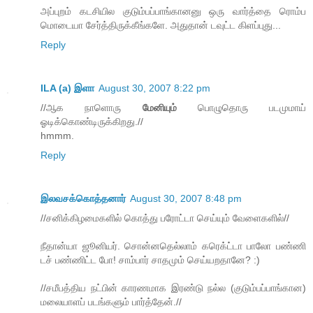
அப்புறம் கடசியில குடும்பப்பாங்கானனு ஒரு வார்த்தை ரொம்ப
மொடையா சேர்த்திருக்கீங்களே. அதுதான் டவுட்ட கிளப்புது...
Reply
ILA (a) இளா
August 30, 2007 8:22 pm
//ஆக நாளொரு
மேனியும்
பொழுதொரு படமுமாய்
ஓடிக்கொண்டிருக்கிறது.//
hmmm.
Reply
இலவசக்கொத்தனார்
August 30, 2007 8:48 pm
//சனிக்கிழமைகளில் கொத்து பரோட்டா செய்யும் வேளைகளில்//
நீதான்யா ஜூனியர். சொன்னதெல்லாம் கரெக்ட்டா பாலோ பண்ணி
டச் பண்ணிட்ட போ! சாம்பார் சாதமும் செய்யறதானே? :)
//சமீபத்திய நட்பின் காரணமாக இரண்டு நல்ல (குடும்பப்பாங்கான)
மலையாளப் படங்களும் பார்த்தேன்.//