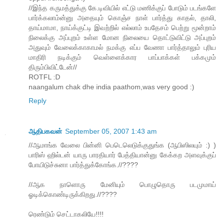
//இந்த கருமத்துக்கு கே.டிவியில் எட்டு மணிக்குப் போடும் படங்களே
பார்க்கலாம்ன்னு அதையும் கொஞ்ச நாள் பார்த்து காதல், தாலி,
தாய்மாமா, நாய்க்குட்டி இவற்றில் எல்லாம் உபதேசம் பெற்று மூன்றாம்
நிலைக்கு அப்புறம் உள்ள மோன நிலையை தொட்டுவிட்டு அப்புறம்
அதுவும் வேலைக்காகாமல் நமக்கு எப்ப வேணா பார்த்தாலும் புரிய
மாதிரி நடிக்கும் வெள்ளைக்கார பாப்பாக்கள் பக்கமும்
திரும்பிவிட்டேன்//
ROTFL :D
naangalum chak dhe india paathom,was very good :)
Reply
ஆதிபகவன்
September 05, 2007 1:43 am
//ஆமாங்க வேலை பின்னி பெடெலெடுக்குதுங்க (ஆபிஸிலயும் :) )
பாரிஸ் ஹில்டன் யாரு பாரதியார் பேத்தியான்னு கேக்கற அளவுக்குப்
போயிடுச்சுனா பார்த்துக்கோங்க.//????
//ஆக நாளொரு மேனியும் பொழுதொரு படமுமாய்
ஓடிக்கொண்டிருக்கிறது.//????
ரெண்டும் செட்டாகலியே!!!!