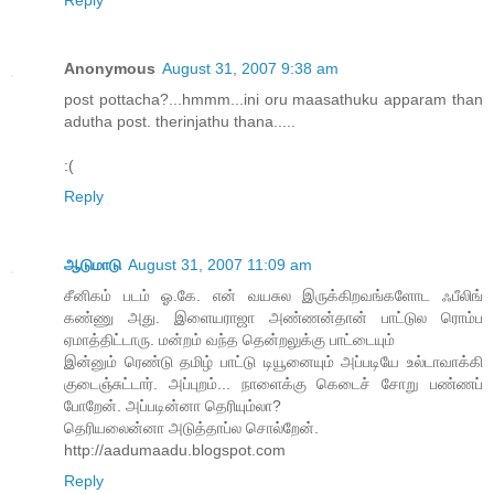
Reply
Anonymous
August 31, 2007 9:38 am
post pottacha?...hmmm...ini oru maasathuku apparam than
adutha post. therinjathu thana.....
:(
Reply
ஆடுமாடு
August 31, 2007 11:09 am
சீனிகம் படம் ஓ.கே. என் வயசுல இருக்கிறவங்களோட ஃபீலிங்
கண்ணு அது. இளையராஜா அண்ணன்தான் பாட்டுல ரொம்ப
ஏமாத்திட்டாரு. மன்றம் வந்த தென்றலுக்கு பாட்டையும்
இன்னும் ரெண்டு தமிழ் பாட்டு டியூனையும் அப்படியே உல்டாவாக்கி
குடைஞ்சுட்டார். அப்புறம்... நாளைக்கு கெடைச் சோறு பண்ணப்
போறேன். அப்படின்னா தெரியும்லா?
தெரியலைன்னா அடுத்தாப்ல சொல்றேன்.
http://aadumaadu.blogspot.com
Reply