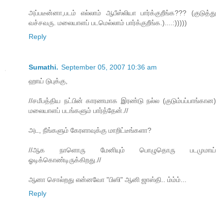
அப்படீன்னா,படம் எல்லாம் ஆபீஸ்லியா பார்க்குறீங்க??? (குடுத்து
வச்சவரு. மலையாளப் படமெல்லாம் பார்க்குறீங்க.)....:)))))
Reply
Sumathi.
September 05, 2007 10:36 am
ஹாய் டுபுக்கு,
//சமீபத்திய நட்பின் காரணமாக இரண்டு நல்ல (குடும்பப்பாங்கான)
மலையாளப் படங்களும் பார்த்தேன்.//
அட, நீங்களும் கேரளாவுக்கு மாறிட்டீங்களா?
//ஆக நாளொரு மேனியும் பொழுதொரு படமுமாய்
ஓடிக்கொண்டிருக்கிறது.//
ஆனா சொல்றது என்னவோ "பிஸி" ஆனி ஜாஸ்தி.. ம்ம்ம்...
Reply