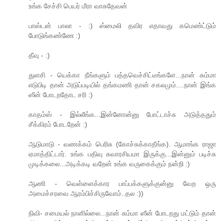
உங்க சேச்சி பெயர் மீரா வாசுதேவன்
பாஸ்டன் பாலா - :) ஸ்மைலி தவிர எதாவது கமெண்ட்டும்
போடுங்கண்ணே :)
தீவு - :)
துளசி - யெக்கா நீங்களும் பத்தவெச்சிட்டீங்களே...நான் சும்மா
எடுபிடி தான் அடுப்படியில் தங்கமணி தான் சகலமும்....நான் இங்க
ஸீன் போடறதோட சரி :)
காதம்ஸ் - இல்லீங்க...இன்னோன்னு போட்டாச்சு அடுத்ததும்
சீக்கிரம் போடறேன் :)
ஆடுமாடு - வணக்கம் பெரிசு (கோச்சுக்காதீங்க). ஆமாங்க ராஜா
ஏமாத்திட்டார். உங்க பதிவு சுவாரசியமா இருக்கு...இன்னும் படிச்சு
முடிக்கலை...அடிக்கடி வறேன் உங்க வருகைக்கும் நன்றி :)
ஆணி - வெள்ளைக்கார பாப்பக்களுக்குன்னு வேற ஒரு
அமைச்சரவை ஆரம்பிச்சிருவோம்..தல :))
நிவி- சமையல் நானில்லை...நான் சும்மா ஸீன் போடறது மட்டும் தான்