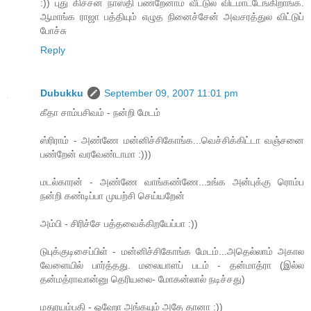
:)) புது கிச்சன நாஸ்தி பண்றேனாம் வீட்டுல விடமாட்டேங்கிறாங்க.
ஆமாங்க ராஜா பத்தியும் எழுத நினைச்சேன் அவசரத்துல விட்டுப்
போச்சு
Reply
Dubukku
September 09, 2007 11:01 pm
கீதா சாம்பசிவம் - நன்றி மேடம்
ஸ்ரிராம் - அண்ணே மன்னிச்சிகோங்க...வெச்சிக்கிட்டா வஞ்சனை
பண்றேன் வரவேண்டாமா :)))
மடல்காரன் - அண்ணே வாங்கண்ணே...உங்க அன்புக்கு ரொம்ப
நன்றி கண்டிப்பா முயற்சி செய்யறேன்
அம்பி - சிரிச்சே பத்தவைக்கிறயேப்பா :))
டுபுக்குடிசைப்பிள் - மன்னிச்சிகோங்க மேடம்...அதெல்லாம் அகால
வேளையில் பார்த்தது. மலையாளப் படம் - தன்மாத்ரா (இல்ல
தன்மத்ராவான்னு தெரியலை- மோகன்லால் நடிச்சது)
மதுரயம்பதி - ஓஹோ அங்கயும் அதே தானா :))