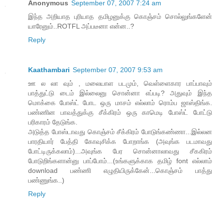
Anonymous
September 07, 2007 7:24 am
இந்த அறியாத புரியாத தமிழனுக்கு கொஞ்சம் சொல்லுங்களேன்
யாரேனும்..ROTFL அப்படீனா என்ன..?
Reply
Kaathambari
September 07, 2007 9:53 am
ஊ ல லா வும் , மலையாள படமும், வெள்ளைகார பாப்பாவும்
பாத்துட்டு டைம் இல்லைனு சொன்னா எப்படி? அதுவும் இந்த
மொக்கை போஸ்ட் போட ஒரு மாசம் எல்லாம் ரொம்ப ஜாஸ்திங்க.
பண்ணின பாவத்துக்கு சீக்கிரம் ஒரு காமெடி போஸ்ட் போட்டு
பரிகாரம் தேடுங்க.
அடுத்த போஸ்டாவது கொஞ்சம் சீக்கிரம் போடுங்கண்ணா...இல்லன
பாரதியார் பேத்தி கோவுசிக்க போறாங்க (அவுங்க படமாவது
போட்டிருக்கலாம்)...அவுங்க பேர சொன்னாலாவது சீககிரம்
போடுறிங்களான்னு பாப்போம்...(உங்களுக்காக தமிழ் font எல்லாம்
download பண்ணி எழுதியிருக்கேன்...கொஞ்சம் பாத்து
பண்ணுங்க..)
Reply