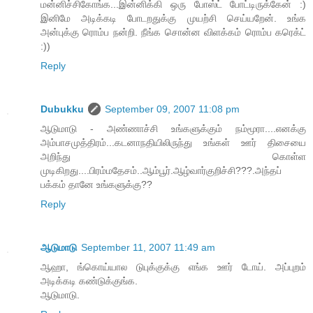
மன்னிச்சிகோங்க...இன்னிக்கி ஒரு போஸ்ட் போட்டிருக்கேன் :)
இனிமே அடிக்கடி போடறதுக்கு முயற்சி செய்யறேன். உங்க
அன்புக்கு ரொம்ப நன்றி. நீங்க சொன்ன விளக்கம் ரொம்ப கரெக்ட்
:))
Reply
Dubukku
September 09, 2007 11:08 pm
ஆடுமாடு - அண்ணாச்சி உங்களுக்கும் நம்மூரா....எனக்கு
அம்பாசமுத்திரம்...கடனாநதியிலிருந்து உங்கள் ஊர் திசையை
அறிந்து கொள்ள
முடிகிறது....பிரம்மதேசம்..ஆம்பூர்.ஆழ்வார்குறிச்சி???.அந்தப்
பக்கம் தானே உங்களுக்கு??
Reply
ஆடுமாடு
September 11, 2007 11:49 am
ஆஹா, ங்கொய்யால டுபுக்குக்கு எங்க ஊர் டோய். அப்புறம்
அடிக்கடி கண்டுக்குங்க.
ஆடுமாடு.